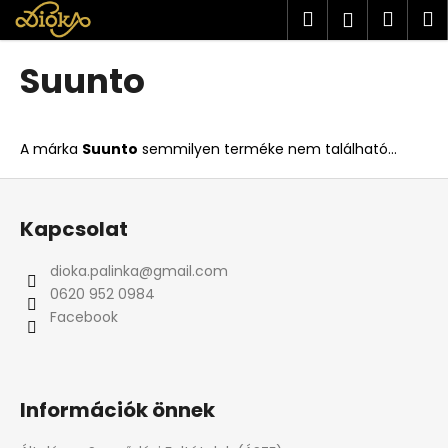
K
Ugrás
Keresés
Kosá
M
Bejelent
a
o
fő
Vissza
Vissza
s
tartalomhoz
Suunto
á
M
r
i
A márka
Suunto
semmilyen terméke nem található...
t
k
L
e
á
Kapcsolat
r
b
e
l
dioka.palinka
@
gmail.com
s
é
0620 952 0984
?
c
Facebook
Információk önnek
KERESÉS