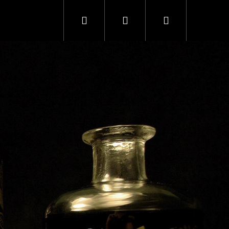
Keresés
Bejelentkezés
Kosár