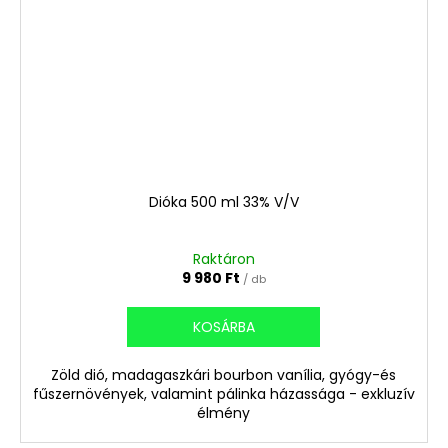
Dióka 500 ml 33% V/V
Raktáron
9 980 Ft
/ db
KOSÁRBA
Zöld dió, madagaszkári bourbon vanília, gyógy-és
fűszernövények, valamint pálinka házassága - exkluzív
élmény