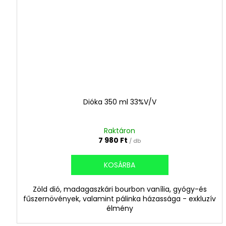
Dióka 350 ml 33%V/V
Raktáron
7 980 Ft
/ db
KOSÁRBA
Zöld dió, madagaszkári bourbon vanília, gyógy-és
fűszernövények, valamint pálinka házassága - exkluzív
élmény