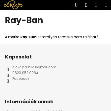
K
Ugrás
Keresés
Kosá
M
Bejelent
a
o
fő
Vissza
Vissza
s
tartalomhoz
Ray-Ban
á
M
r
i
A márka
Ray-Ban
semmilyen terméke nem található...
t
k
L
e
á
Kapcsolat
r
b
e
l
dioka.palinka
@
gmail.com
s
é
0620 952 0984
?
c
Facebook
Információk önnek
KERESÉS