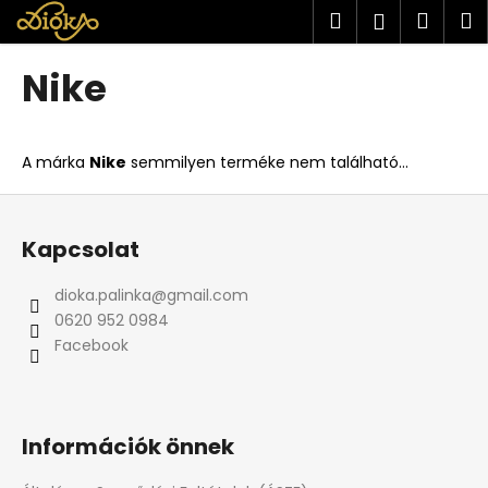
K
Ugrás
Keresés
Kosá
M
Bejelent
a
o
fő
Vissza
Vissza
s
tartalomhoz
Nike
á
M
r
i
A márka
Nike
semmilyen terméke nem található...
t
k
L
e
á
Kapcsolat
r
b
e
l
dioka.palinka
@
gmail.com
s
é
0620 952 0984
?
c
Facebook
Információk önnek
KERESÉS